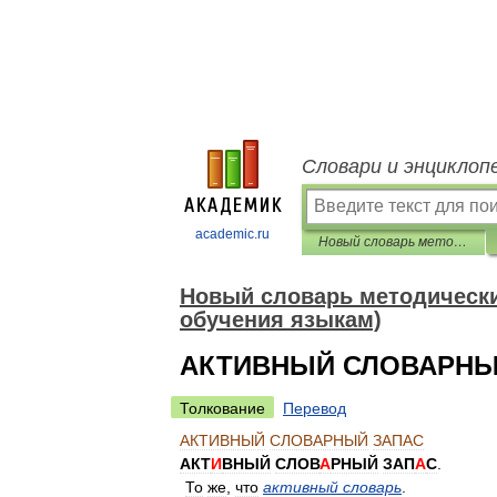
Словари и энциклоп
academic.ru
Новый словарь методических терминов и понятий (теория и практика обучения языкам)
Новый словарь методических
обучения языкам)
АКТИВНЫЙ СЛОВАРНЫ
Толкование
Перевод
АКТИВНЫЙ
СЛОВАРНЫЙ
ЗАПАС
АКТ
И
ВНЫЙ
СЛОВ
А
РНЫЙ
ЗАП
А
С
.
То
же
,
что
активный
словарь
.