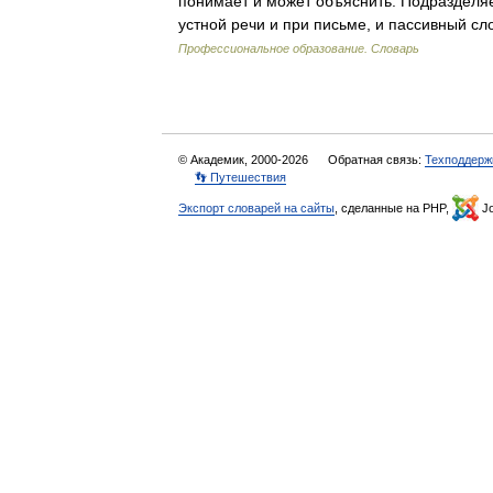
понимает и может объяснить. Подразделяе
устной речи и при письме, и пассивный с
Профессиональное образование. Словарь
© Академик, 2000-2026
Обратная связь:
Техподдерж
👣 Путешествия
Экспорт словарей на сайты
, сделанные на PHP,
Jo