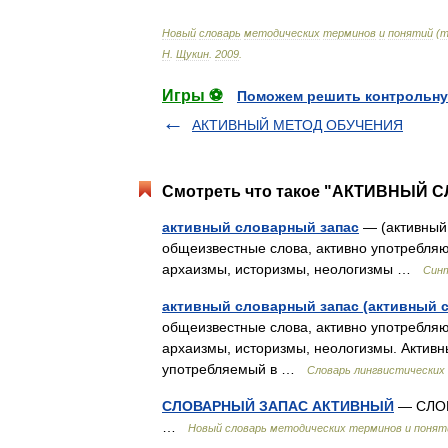
Новый
словарь
методических
терминов
и
понятий
(
т
Н
.
Щукин
.
2009
.
Игры ⚽
Поможем решить контрольну
АКТИВНЫЙ МЕТОД ОБУЧЕНИЯ
Смотреть что такое "АКТИВНЫЙ С
активный словарный запас
— (активный
общеизвестные слова, активно употребляю
архаизмы, историзмы, неологизмы …
Синт
активный словарный запас (активный 
общеизвестные слова, активно употребляю
архаизмы, историзмы, неологизмы. Активн
употребляемый в …
Словарь лингвистических
СЛОВАРНЫЙ ЗАПАС АКТИВНЫЙ
— СЛОВ
…
Новый словарь методических терминов и поняти