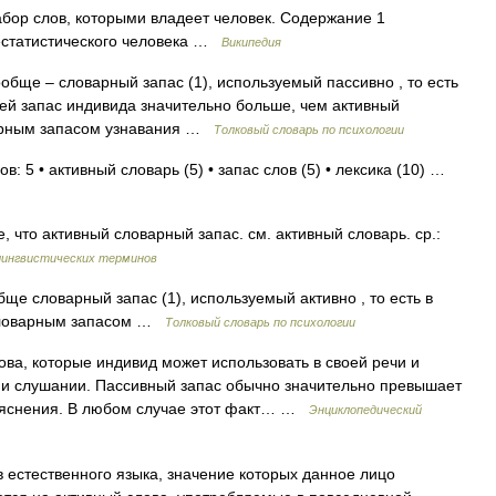
ор слов, которыми владеет человек. Содержание 1
естатистического человека …
Википедия
бще – словарный запас (1), используемый пассивно , то есть
ей запас индивида значительно больше, чем активный
варным запасом узнавания …
Толковый словарь по психологии
в: 5 • активный словарь (5) • запас слов (5) • лексика (10) …
, что активный словарный запас. см. активный словарь. ср.:
лингвистических терминов
е словарный запас (1), используемый активно , то есть в
 словарным запасом …
Толковый словарь по психологии
ова, которые индивид может использовать в своей речи и
 и слушании. Пассивный запас обычно значительно превышает
азъяснения. В любом случае этот факт… …
Энциклопедический
 естественного языка, значение которых данное лицо