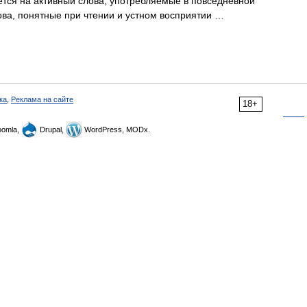
тся на активный слова, употребляемые в повседневной
лова, понятные при чтении и устном восприятии …
ка
,
Реклама на сайте
18+
omla,
Drupal,
WordPress, MODx.