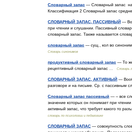
Словарный запас
— Словарный запас наб
Классификация 2 Словарный запас средн
СЛОВАРНЫЙ ЗАПАС, ПАССИВНЫЙ
— Воо
при чтении и слушании. Пассивный словар
словарный запас. Также называется сло
словарный запас
— сущ., кол во синонимо
Словарь синонимов
продуктивный словарный запас
— То же
рецептивный словарный запас …
Словарь 
СЛОВАРНЫЙ ЗАПАС, АКТИВНЫЙ
— Вообщ
разговоре и на письме. Ср. с пассивным
Словарный запас пассивный
— – все сл
значение которых он понимает при чтении
активный запас, что требует какого то р
словарь по психологии и педагогике
СЛОВАРНЫЙ ЗАПАС
— совокупность слов