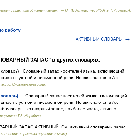
еория
и
практика
обучения
языкам
). —
М
.
:
Издательство
ИКАР
.
Э
.
Г
.
Азимов
,
А
.
ю работу
АКТИВНЫЙ СЛОВАРЬ
ЛОВАРНЫЙ ЗАПАС" в других словарях:
 словарь) Словарный запас носителей языка, включающий
щиеся в устной и письменной речи. Не включаются в А.с.
аксис: Словарь-справочник
словарь)
— Словарный запас носителей языка, включающий
щиеся в устной и письменной речи. Не включаются в А.с.
ый словарь – словарный запас, наиболее часто, активно
 терминов Т.В. Жеребило
АРНЫЙ ЗАПАС АКТИВНЫЙ. См. активный словарный запас
й (теория и практика обучения языкам)